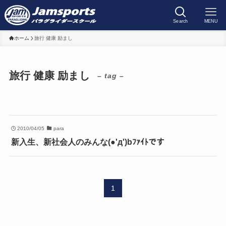
Search
MENU
ホーム
旅行 健康 励まし
旅行 健康 励まし
– tag –
2010/04/05
para
新入生、新社会人のみんな(●'д')bﾌｧｲﾄです
1