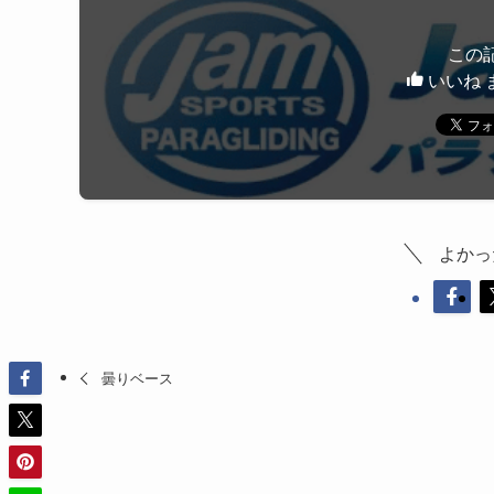
この
いいね 
よかっ
曇りベース