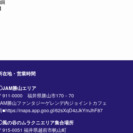
初回
】
所在地・営業時間
◯JAM勝山エリア
〒911-0000 福井県勝山市170－70
JAM勝山ファンタジーゲレンデ内ジョイントカフェ
前■https://maps.app.goo.gl/62sXqD4zJkYmJhF87
◯風の谷のムラクニエリア集合場所
〒915-0051 福井県越前市帆山町