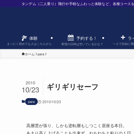
タンデム（二人乗り）飛行や手軽なふわっと体験など、各種コース
予約する！
体験
ラ
まったく初めてな人はこちらから
一人で自由に飛
希望の日時は空いているかな？
ホーム
para
2010
ギリギリセーフ
10/23
para
2010/10/23
高層雲が張り、しかも逆転層もしつこく居座る本日。
あまり高く上げることも出来ず、ねちねちと粘りの１日