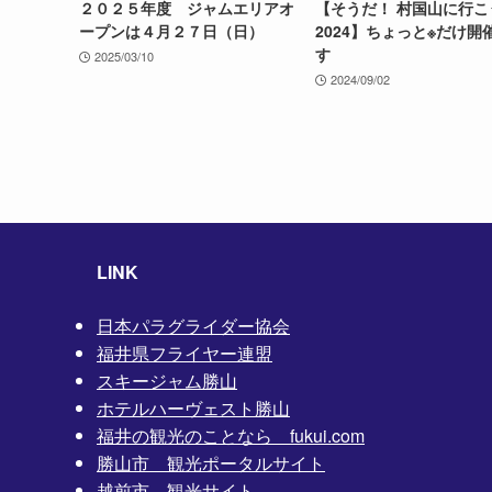
２０２５年度 ジャムエリアオ
【そうだ！ 村国山に行こ
ープンは４月２７日（日）
2024】ちょっと※だけ開
す
2025/03/10
2024/09/02
LINK
日本パラグライダー協会
福井県フライヤー連盟
スキージャム勝山
ホテルハーヴェスト勝山
福井の観光のことなら fukui.com
勝山市 観光ポータルサイト
越前市 観光サイト