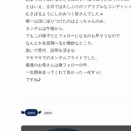
とはいえ、土日では久しぶりのソアラブルなコンディシ
むさぼるようにしがみつく皆さんでしたｗ
唯一山頂に辿りつけたのはよっちゃんのみ。
タンデムは午後から。
でもこの様子だとフォローになるのも早そうなので
なんとか全員飛べるか微妙なところ。
急いで受付、説明を済ませ、
マキマキでのタンデムフライトでした。
最後のお母さんは微フォローの中、
一生懸命走ってくれて良かった～d(‘∀’ｏ)
ですね♪
para
para