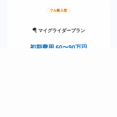
フル購入型
🪂 マイグライダープラン
初期費用 60〜90万円
すべての機材を最初に購入
当日お持ちいただきたいもの
プライバシーポリシー
特定商取引法に基づく表記
契約料・レンタル料なし
長期的にはもっともお得
中古の良い出物もあります
※ JPA登録料・傷害保険料が別途必要です。詳しくはお問い合
わせください。