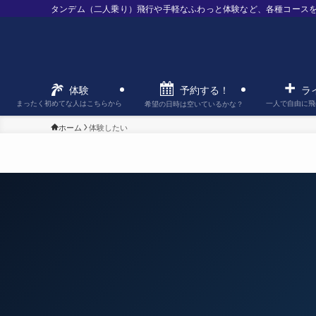
タンデム（二人乗り）飛行や手軽なふわっと体験など、各種コース
予約する！
体験
ラ
まったく初めてな人はこちらから
一人で自由に飛
希望の日時は空いているかな？
ホーム
体験したい