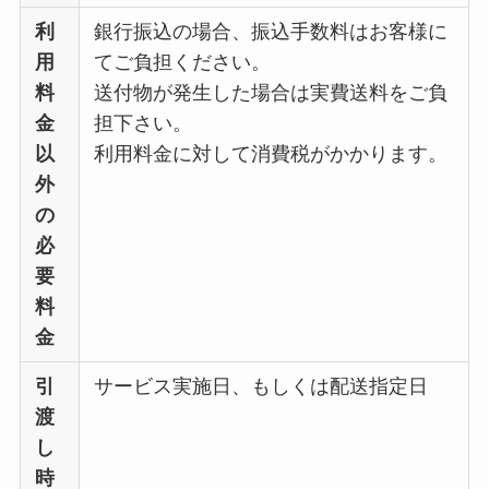
利
銀行振込の場合、振込手数料はお客様に
用
てご負担ください。
料
送付物が発生した場合は実費送料をご負
金
担下さい。
以
利用料金に対して消費税がかかります。
外
の
必
要
料
金
引
サービス実施日、もしくは配送指定日
渡
し
時