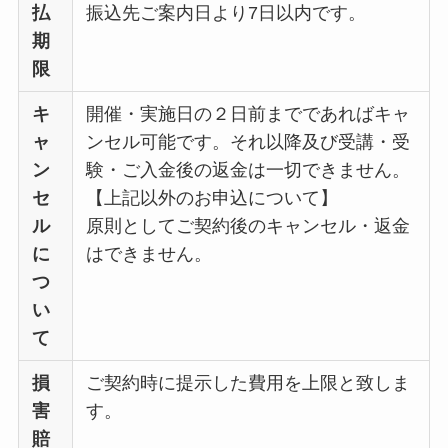
払
振込先ご案内日より7日以内です。
期
限
キ
開催・実施日の２日前までであればキャ
ャ
ンセル可能です。それ以降及び受講・受
ン
験・ご入金後の返金は一切できません。
セ
【上記以外のお申込について】
ル
原則としてご契約後のキャンセル・返金
に
はできません。
つ
い
て
損
ご契約時に提示した費用を上限と致しま
害
す。
賠