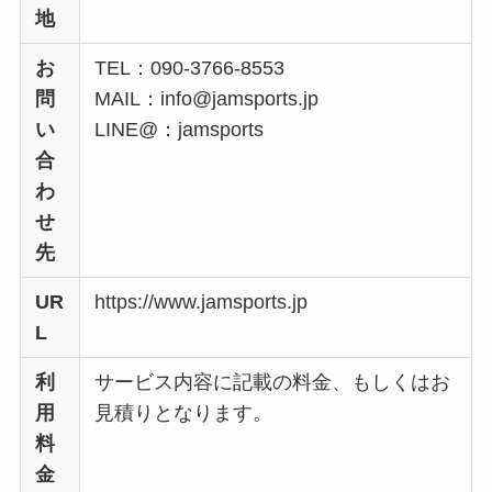
地
お
TEL：090-3766-8553
問
MAIL：info@jamsports.jp
い
LINE@：jamsports
合
わ
せ
先
UR
https://www.jamsports.jp
L
利
サービス内容に記載の料金、もしくはお
用
見積りとなります。
料
金