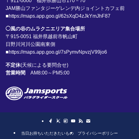
〒911-0000 福井県勝山市170－70
JAM勝山ファンタジーゲレンデ内ジョイントカフェ前
■https://maps.app.goo.gl/62sXqD4zJkYmJhF87
◯風の谷のムラクニエリア集合場所
〒915-0051 福井県越前市帆山町
日野川河川公園南東側
■https://maps.app.goo.gl/7sPymvNpvzjV99jo6
不定休
(天候による要問合せ)
営業時間
AM8:00～PM5:00
当日お持ちいただきたいもの
プライバシーポリシー