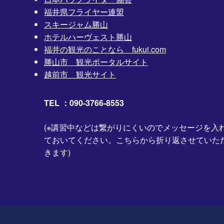
福井県フライヤー連盟
スキージャム勝山
ホテルハーヴェスト勝山
福井の観光のことなら fukui.com
勝山市 観光ポータルサイト
越前市 観光サイト
TEL ：090-3766-8553
(※講習中などは繋がりにくいのでメッセージを入
ておいてください。こちらから折り返させていた
きます)