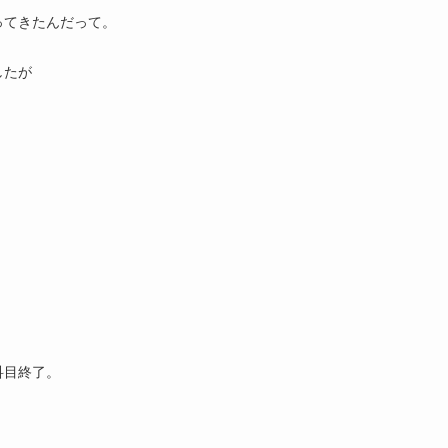
ってきたんだって。
したが
科目終了。