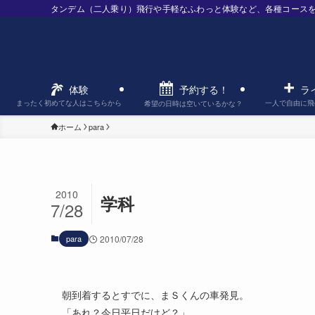
タンデム（二人乗り）飛行や手軽なふわっと体験など、各種コース
予約する！
体験
ラ
まったく初めてな人はこちらから
一人で自由に飛
希望の日時は空いているかな？
ホーム
para
2010
学科
7/28
para
2010/07/28
朝到着するとすでに、まＳくんの車発見。
「あれ？今日平日だけど？」