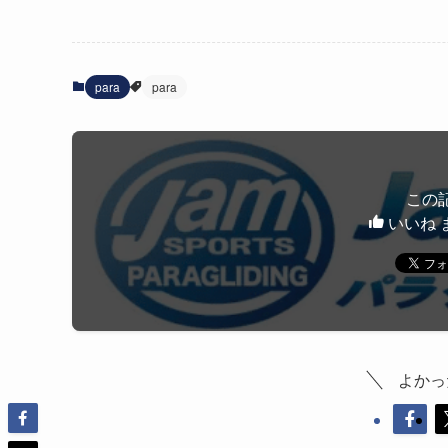
para
para
この
いいね 
よかっ