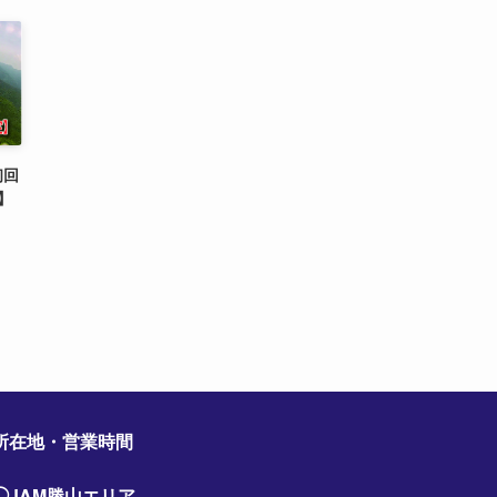
初回
】
所在地・営業時間
◯JAM勝山エリア