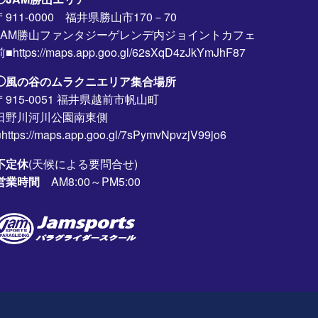
〒911-0000 福井県勝山市170－70
JAM勝山ファンタジーゲレンデ内ジョイントカフェ
前■https://maps.app.goo.gl/62sXqD4zJkYmJhF87
◯風の谷のムラクニエリア集合場所
〒915-0051 福井県越前市帆山町
日野川河川公園南東側
https://maps.app.goo.gl/7sPymvNpvzjV99jo6
不定休
(天候による要問合せ)
営業時間
AM8:00～PM5:00