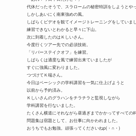
代休だったそうで、スラロームの秘密特訓をしようとや
しかしあいにく南東強めの風。
しばらくビデオを観てイメージトレーニングをしていま
練習できないとわかると早々に下山。
次に到着したのはＫしいさん。
今度行くツアー先での必須技術。
「リバーステイクオフ」を練習。
しばらくは適度な風で練習出来ていましたが
すぐに強風に変わりました。
つづけてＫ端さん。
今日はベーシックの学科講習を一気に仕上げようと
以前から予約済み。
Ｋしいさんのグラハンをチラチラと監視しながら
学科講習を行ないました。
たくさん横道にそれながら昼過ぎまでかかってすべての
問題集は宿題として、お仕事に向かわれました。
おうちでもお勉強。頑張ってくださいねp(・∩・)