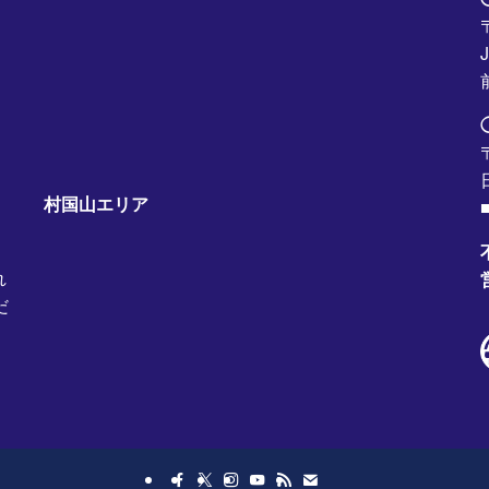
村国山エリア
■
れ
だ