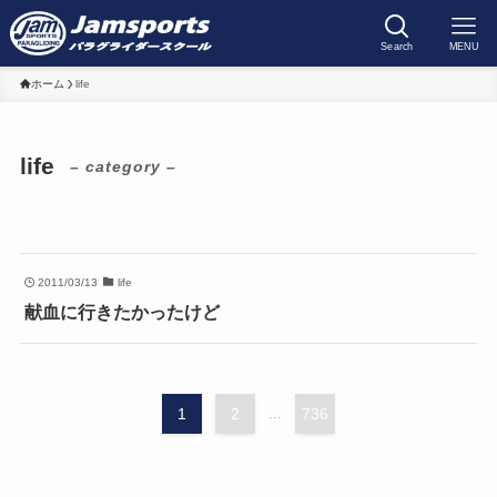
Search
MENU
ホーム
life
life
– category –
2011/03/13
life
献血に行きたかったけど
1
2
...
736