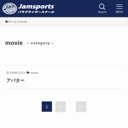
Search
MENU
ホーム
movie
movie
– category –
2009/12/11
movie
アバター
1
2
...
12