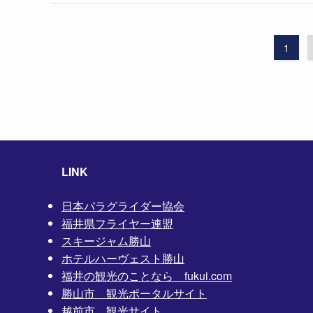
1
LINK
日本パラグライダー協会
福井県フライヤー連盟
スキージャム勝山
ホテルハーヴェスト勝山
福井の観光のことなら fukui.com
勝山市 観光ポータルサイト
越前市 観光サイト