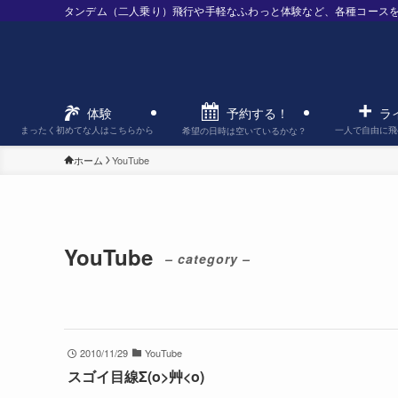
タンデム（二人乗り）飛行や手軽なふわっと体験など、各種コース
予約する！
体験
ラ
まったく初めてな人はこちらから
一人で自由に飛
希望の日時は空いているかな？
ホーム
YouTube
YouTube
– category –
2010/11/29
YouTube
スゴイ目線Σ(o>艸<o)