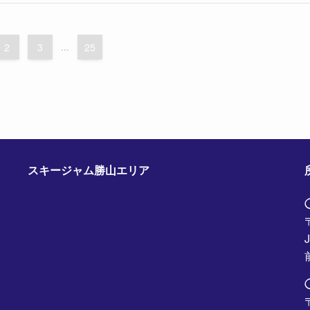
2
3
...
25
スキージャム勝山エリア