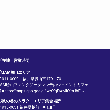
所在地・営業時間
◯JAM勝山エリア
〒911-0000 福井県勝山市170－70
JAM勝山ファンタジーゲレンデ内ジョイントカフェ
前■https://maps.app.goo.gl/62sXqD4zJkYmJhF87
◯風の谷のムラクニエリア集合場所
〒915-0051 福井県越前市帆山町