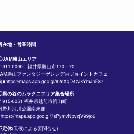
所在地・営業時間
◯JAM勝山エリア
〒911-0000 福井県勝山市170－70
JAM勝山ファンタジーゲレンデ内ジョイントカフェ
前■https://maps.app.goo.gl/62sXqD4zJkYmJhF87
◯風の谷のムラクニエリア集合場所
〒915-0051 福井県越前市帆山町
日野川河川公園南東側
https://maps.app.goo.gl/7sPymvNpvzjV99jo6
不定休
(天候による要問合せ)