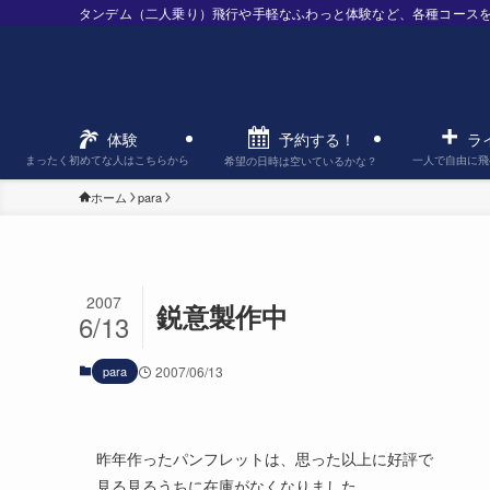
タンデム（二人乗り）飛行や手軽なふわっと体験など、各種コース
予約する！
体験
ラ
まったく初めてな人はこちらから
一人で自由に飛
希望の日時は空いているかな？
ホーム
para
2007
鋭意製作中
6/13
para
2007/06/13
昨年作ったパンフレットは、思った以上に好評で
見る見るうちに在庫がなくなりました。