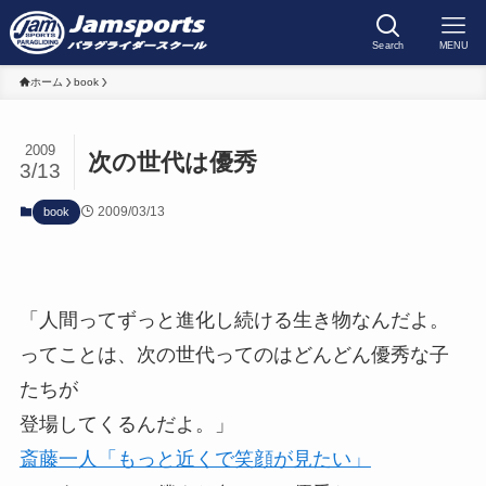
Search
MENU
ホーム
book
2009
次の世代は優秀
3/13
2009/03/13
book
「人間ってずっと進化し続ける生き物なんだよ。
ってことは、次の世代ってのはどんどん優秀な子
たちが
登場してくるんだよ。」
斎藤一人「もっと近くで笑顔が見たい」