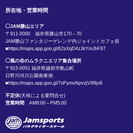
所在地・営業時間
◯JAM勝山エリア
〒911-0000 福井県勝山市170－70
JAM勝山ファンタジーゲレンデ内ジョイントカフェ前
■https://maps.app.goo.gl/62sXqD4zJkYmJhF87
◯風の谷のムラクニエリア集合場所
〒915-0051 福井県越前市帆山町
日野川河川公園南東側
■https://maps.app.goo.gl/7sPymvNpvzjV99jo6
不定休
(天候による要問合せ)
営業時間
AM8:00～PM5:00