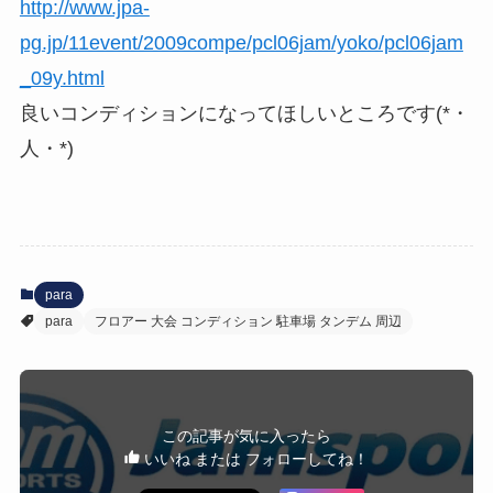
http://www.jpa-
pg.jp/11event/2009compe/pcl06jam/yoko/pcl06jam
_09y.html
良いコンディションになってほしいところです(*・
人・*)
para
para
フロアー 大会 コンディション 駐車場 タンデム 周辺
この記事が気に入ったら
いいね または フォローしてね！