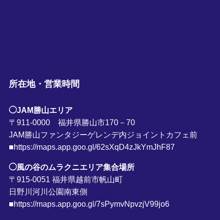
所在地・営業時間
◯JAM勝山エリア
〒911-0000 福井県勝山市170－70
JAM勝山ファンタジーゲレンデ内ジョイントカフェ前
■https://maps.app.goo.gl/62sXqD4zJkYmJhF87
◯風の谷のムラクニエリア集合場所
〒915-0051 福井県越前市帆山町
日野川河川公園南東側
■https://maps.app.goo.gl/7sPymvNpvzjV99jo6