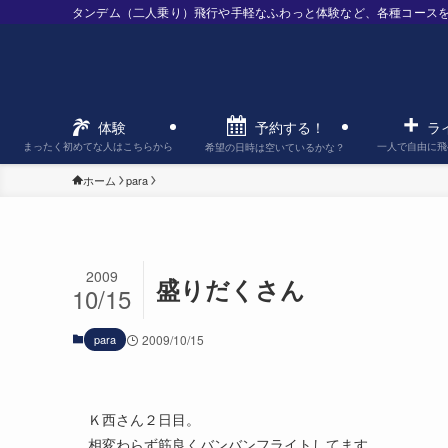
タンデム（二人乗り）飛行や手軽なふわっと体験など、各種コース
予約する！
体験
ラ
まったく初めてな人はこちらから
一人で自由に飛
希望の日時は空いているかな？
ホーム
para
2009
盛りだくさん
10/15
para
2009/10/15
Ｋ西さん２日目。
相変わらず筋良くバンバンフライトしてます。