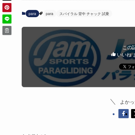
para
para
スパイラル 背中 チャック 試乗
この
いいね 
よかっ