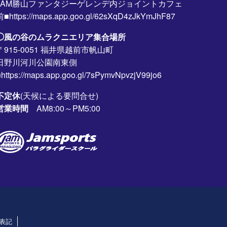
JAM勝山ファンタジーゲレンデ内ジョイントカフェ
前■https://maps.app.goo.gl/62sXqD4zJkYmJhF87
◯風の谷のムラクニエリア集合場所
〒915-0051 福井県越前市帆山町
日野川河川公園南東側
https://maps.app.goo.gl/7sPymvNpvzjV99jo6
不定休
(天候による要問合せ)
営業時間
AM8:00～PM5:00
表記