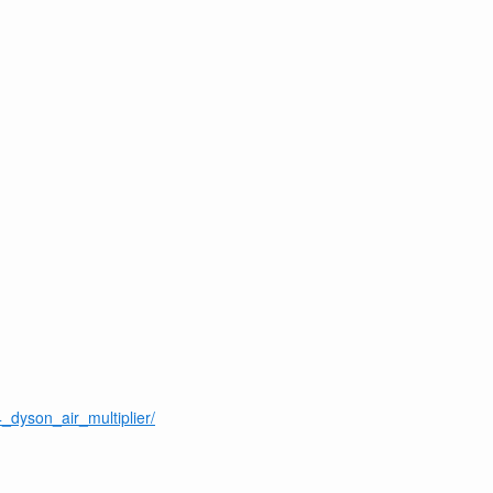
_dyson_air_multiplier/