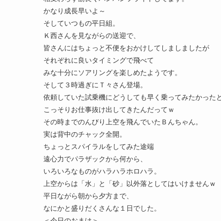
かなり成長早いよ～
そしていつもの平日組。
Ｋ西さんを見ながらの送迎で、
皆さんにはちょっと不便をおかけしてしましましたが
それぞれに良いタイミングで飛べて
みな十分にソアリングを楽しめたようです。
そして３時過ぎにＴ々さん登場。
依頼していた試乗機にどうしても早く乗ってみたかった
こっそりお仕事抜け出してきたんだってｗ
その時までのんびり上空を飛んでいたＢんちゃん。
実は背中のチャック全開。
ちょっとスパイラルをしてみた途端
遠心力でパラザックから何から、
いろいろなものがハラハラホロハラ。
上空からは「水」と「砂」以外落としてはいけませんｗ
平日ながら朝から夕方まで、
なにかと盛りだくさんな１日でした。
＜今日のおまけ＞