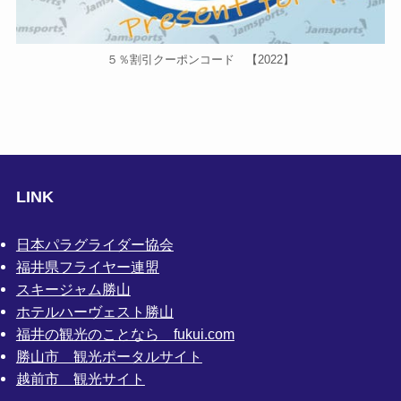
５％割引クーポンコード 【2022】
LINK
日本パラグライダー協会
福井県フライヤー連盟
スキージャム勝山
ホテルハーヴェスト勝山
福井の観光のことなら fukui.com
勝山市 観光ポータルサイト
越前市 観光サイト