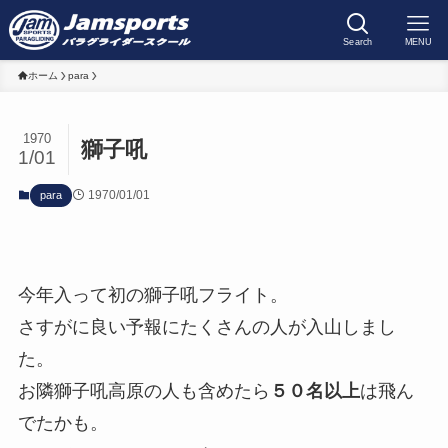
Search
MENU
ホーム
para
1970
獅子吼
1/01
1970/01/01
para
今年入って初の獅子吼フライト。
さすがに良い予報にたくさんの人が入山しまし
た。
お隣獅子吼高原の人も含めたら
５０名以上
は飛ん
でたかも。