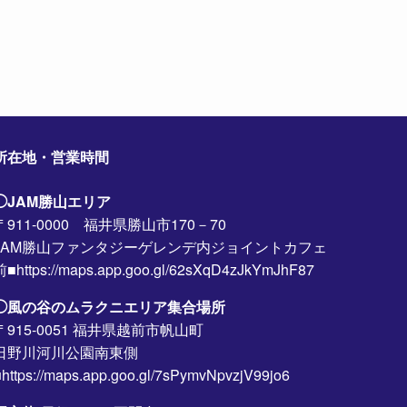
所在地・営業時間
◯JAM勝山エリア
〒911-0000 福井県勝山市170－70
JAM勝山ファンタジーゲレンデ内ジョイントカフェ
前■https://maps.app.goo.gl/62sXqD4zJkYmJhF87
◯風の谷のムラクニエリア集合場所
〒915-0051 福井県越前市帆山町
日野川河川公園南東側
https://maps.app.goo.gl/7sPymvNpvzjV99jo6