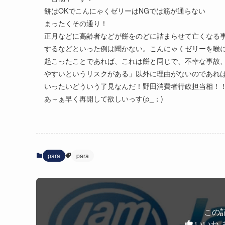
餅はOKでこんにゃくゼリーはNGでは筋が通らない
まったくその通り！
正月などに高齢者などが餅をのどに詰まらせて亡くなる
するなどといった例は聞かない。こんにゃくゼリーを喉
起こったことであれば、これは餅と同じで、不幸な事故
やすいというリスクがある」以外に理由がないのであれ
いったいどういう了見なんだ！野田消費者行政担当相！
あ～ぁ早く再開して欲しいっす(ρ_；)
para
para
この
いいね 