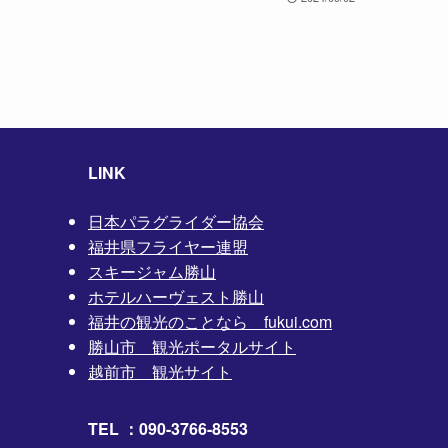
LINK
日本パラグライダー協会
福井県フライヤー連盟
スキージャム勝山
ホテルハーヴェスト勝山
福井の観光のことなら fukui.com
勝山市 観光ポータルサイト
越前市 観光サイト
TEL ：090-3766-8553