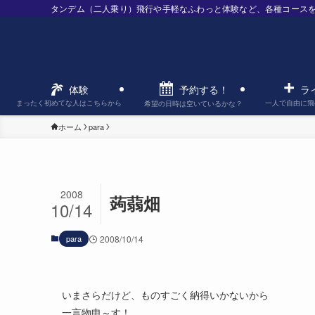
タンデム（二人乗り）飛行や手軽なふわっと体験など、各種コース
予約する！
体験
ラ
まったく初めてな人はこちらから
一人で自由に飛
希望の日時は空いているかな？
ホーム
para
2008
蒟蒻畑
10/14
para
2008/10/14
いまさらだけど、ものすごく納得いかないから
一言物申～す！