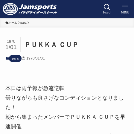
Search
MENU
ホーム
para
1970
ＰＵＫＫＡ ＣＵＰ
1/01
1970/01/01
para
本日は雨予報が急遽逆転
曇りながらも良さげなコンディションとなりまし
た！
朝から集まったメンバーでＰＵＫＫＡ ＣＵＰを早
速開催