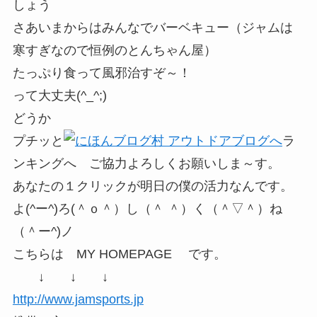
しょう
さあいまからはみんなでバーベキュー（ジャムは
寒すぎなので恒例のとんちゃん屋）
たっぷり食って風邪治すぞ～！
って大丈夫(^_^;)
どうか
プチッと
ラ
ンキングへ ご協力よろしくお願いしま～す。
あなたの１クリックが明日の僕の活力なんです。
よ(^ー^)ろ(＾ｏ＾）し（＾ ＾）く（＾▽＾）ね
（＾ー^)ノ
こちらは MY HOMEPAGE です。
↓ ↓ ↓
http://www.jamsports.jp