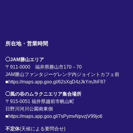
所在地・営業時間
◯JAM勝山エリア
〒911-0000 福井県勝山市170－70
JAM勝山ファンタジーゲレンデ内ジョイントカフェ前
■https://maps.app.goo.gl/62sXqD4zJkYmJhF87
◯風の谷のムラクニエリア集合場所
〒915-0051 福井県越前市帆山町
日野川河川公園南東側
■https://maps.app.goo.gl/7sPymvNpvzjV99jo6
不定休
(天候による要問合せ)