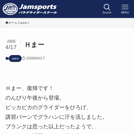
Search
MENU
ホーム
para
2009
Ｈまー
4/17
2009/04/17
para
Ｈまー、復帰です！
のんびり午後から登場。
ピッカピカのグライダーをひろげ、
講習バーンでグラハンに汗を流しました。
ブランクは思った以上だったようで、