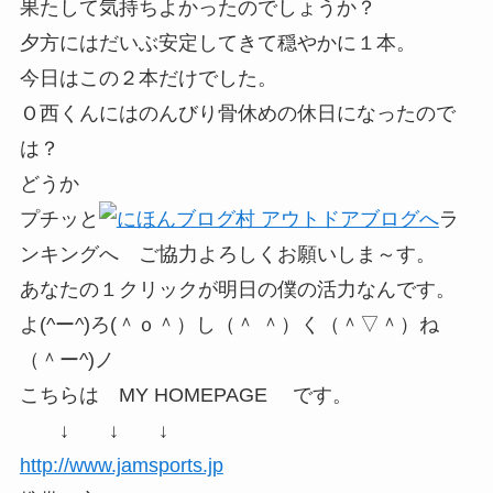
果たして気持ちよかったのでしょうか？
夕方にはだいぶ安定してきて穏やかに１本。
今日はこの２本だけでした。
Ｏ西くんにはのんびり骨休めの休日になったので
は？
どうか
プチッと
ラ
ンキングへ ご協力よろしくお願いしま～す。
あなたの１クリックが明日の僕の活力なんです。
よ(^ー^)ろ(＾ｏ＾）し（＾ ＾）く（＾▽＾）ね
（＾ー^)ノ
こちらは MY HOMEPAGE です。
↓ ↓ ↓
http://www.jamsports.jp