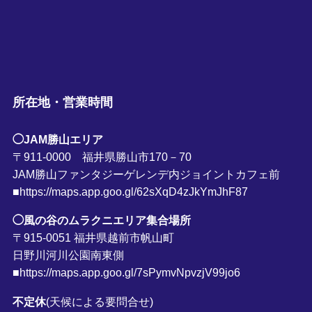
所在地・営業時間
◯JAM勝山エリア
〒911-0000 福井県勝山市170－70
JAM勝山ファンタジーゲレンデ内ジョイントカフェ前
■https://maps.app.goo.gl/62sXqD4zJkYmJhF87
◯風の谷のムラクニエリア集合場所
〒915-0051 福井県越前市帆山町
日野川河川公園南東側
■https://maps.app.goo.gl/7sPymvNpvzjV99jo6
不定休
(天候による要問合せ)