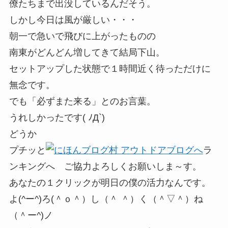
僚たちまで出没しているんだそう。
しかし今日は風が厳しい・・・
朝一で急いで飛びに上がったものの
南東がどんどん増してきて結局下山。
セットアップした状態で１時間近く待っただけに
無念です。
でも「必ずまた来る」とのお言葉。
うれしかったです( ﾉД`)
どうか
プチッと
ラ
ンキングへ ご協力よろしくお願いしま～す。
あなたの１クリックが明日の僕の活力なんです。
よ(^ー^)ろ(＾ｏ＾）し（＾ ＾）く（＾▽＾）ね
（＾ー^)ノ