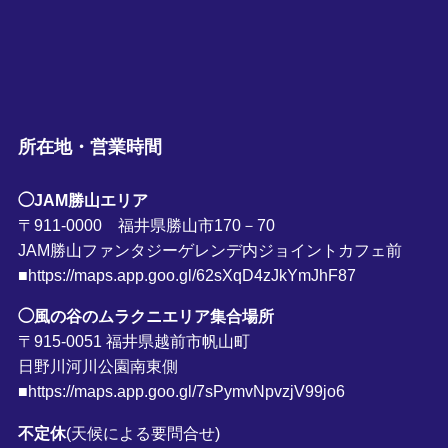
所在地・営業時間
◯JAM勝山エリア
〒911-0000 福井県勝山市170－70
JAM勝山ファンタジーゲレンデ内ジョイントカフェ前
■https://maps.app.goo.gl/62sXqD4zJkYmJhF87
◯風の谷のムラクニエリア集合場所
〒915-0051 福井県越前市帆山町
日野川河川公園南東側
■https://maps.app.goo.gl/7sPymvNpvzjV99jo6
不定休
(天候による要問合せ)