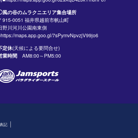
◯風の谷のムラクニエリア集合場所
〒915-0051 福井県越前市帆山町
日野川河川公園南東側
https://maps.app.goo.gl/7sPymvNpvzjV99jo6
不定休
(天候による要問合せ)
営業時間
AM8:00～PM5:00
表記