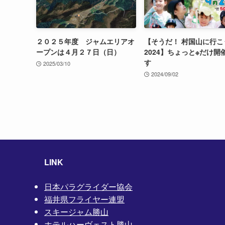
２０２５年度 ジャムエリアオ
【そうだ！ 村国山に行こ
ープンは４月２７日（日）
2024】ちょっと※だけ開
す
2025/03/10
2024/09/02
LINK
日本パラグライダー協会
福井県フライヤー連盟
スキージャム勝山
ホテルハーヴェスト勝山