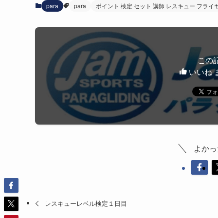
para
para
ポイント 検定 セット 講師 レスキュー フライ
この
いいね 
よかっ
レスキューレベル検定１日目