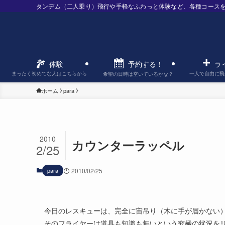
タンデム（二人乗り）飛行や手軽なふわっと体験など、各種コース
予約する！
体験
ラ
まったく初めてな人はこちらから
一人で自由に飛
希望の日時は空いているかな？
ホーム
para
2010
カウンターラッペル
2/25
para
2010/02/25
今日のレスキューは、完全に宙吊り（木に手が届かない
そのフライヤーは道具も知識も無いという究極の状況を