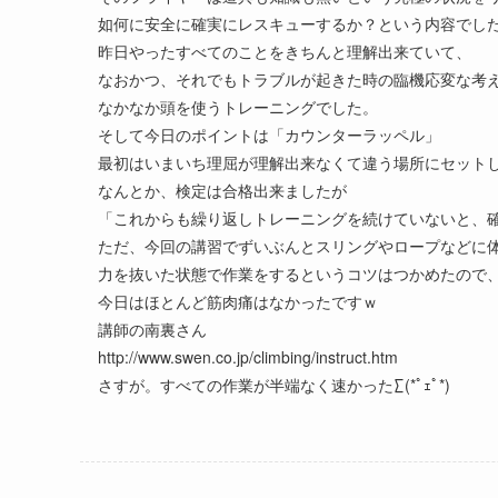
如何に安全に確実にレスキューするか？という内容でし
昨日やったすべてのことをきちんと理解出来ていて、
なおかつ、それでもトラブルが起きた時の臨機応変な考
なかなか頭を使うトレーニングでした。
そして今日のポイントは「カウンターラッペル」
最初はいまいち理屈が理解出来なくて違う場所にセット
なんとか、検定は合格出来ましたが
「これからも繰り返しトレーニングを続けていないと、
ただ、今回の講習でずいぶんとスリングやロープなどに
力を抜いた状態で作業をするというコツはつかめたので
今日はほとんど筋肉痛はなかったですｗ
講師の南裏さん
http://www.swen.co.jp/climbing/instruct.htm
さすが。すべての作業が半端なく速かった∑(*ﾟｪﾟ*)