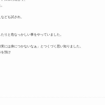
た。
えなども試され、
したりと危なっかしい事をやっていました。
確実には身につかないなぁ」とつくづく思い知りました。
体を預け
、