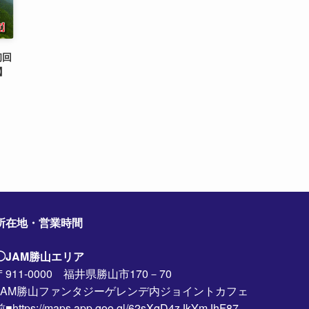
初回
】
所在地・営業時間
◯JAM勝山エリア
〒911-0000 福井県勝山市170－70
JAM勝山ファンタジーゲレンデ内ジョイントカフェ
前■https://maps.app.goo.gl/62sXqD4zJkYmJhF87