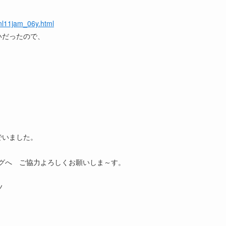
jnl11jam_06y.html
いだったので、
でいました。
グへ ご協力よろしくお願いしま～す。
ノ