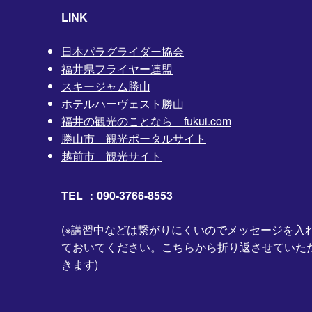
LINK
日本パラグライダー協会
福井県フライヤー連盟
スキージャム勝山
ホテルハーヴェスト勝山
福井の観光のことなら fukui.com
勝山市 観光ポータルサイト
越前市 観光サイト
TEL ：090-3766-8553
(※講習中などは繋がりにくいのでメッセージを入
ておいてください。こちらから折り返させていた
きます)