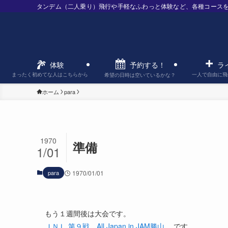
タンデム（二人乗り）飛行や手軽なふわっと体験など、各種コース
予約する！
体験
ラ
まったく初めてな人はこちらから
一人で自由に飛
希望の日時は空いているかな？
ホーム
para
1970
準備
1/01
para
1970/01/01
もう１週間後は大会です。
ＪＮＬ 第９戦 All Japan in JAM勝山
です。