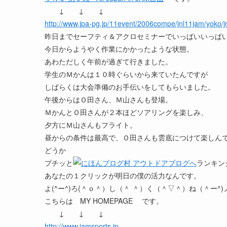
↓ ↓ ↓
http://www.jpa-pg.jp/11event/2006compe/jnl11jam/yoko/
昨日までセーフティ＆アクロセミナーでいっぱいいっぱ
今日からようやく作業にかかったような状態。
あわただしく午前が過ぎて行きました。
学生のＭかんは１０時ぐらいから来ていたんですが
しばらくは大会準備のお手伝いをしてもらいました。
午後からはＯ田さん、Ｍ山さんも登場。
ＭかんとＯ田さんが２本ほどソアリングを楽しみ、
夕方にＭ山さんもフライト。
昼からの条件は最高で、Ｏ田さんも雲底につけて楽しん
どうか
プチッと
ランキン
あなたの１クリックが明日の僕の活力なんです。
よ(^ー^)ろ(＾ｏ＾）し（＾ ＾）く（＾▽＾）ね（＾ー^)
こちらは MY HOMEPAGE です。
↓ ↓ ↓
http://www.jamsports.jp