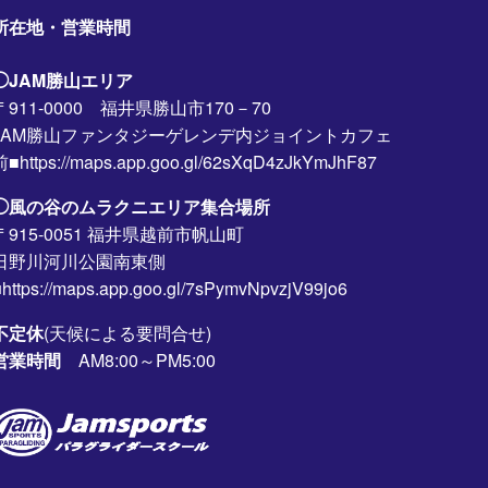
所在地・営業時間
◯JAM勝山エリア
〒911-0000 福井県勝山市170－70
JAM勝山ファンタジーゲレンデ内ジョイントカフェ
前■https://maps.app.goo.gl/62sXqD4zJkYmJhF87
◯風の谷のムラクニエリア集合場所
〒915-0051 福井県越前市帆山町
日野川河川公園南東側
https://maps.app.goo.gl/7sPymvNpvzjV99jo6
不定休
(天候による要問合せ)
営業時間
AM8:00～PM5:00