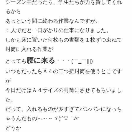
シーズン中だったら、学生たちが力を貸してくれ
るから
あっという間に終わる作業なんですが、
１人でだと一日がかりの仕事になりました。
しかも床に置いた何枚もの書類を１枚ずつ束ねて
封筒に入れる作業が
腰に来る
とっても
・・・(￣_￣|||)
いつもだったらＡ４の三つ折封筒を使うとこです
が
今日だけはＡ４サイズの封筒にさせてもらいまし
た。
だって、入れるものが多すぎてパンパンになっち
ゃうんだもの～～～ヾ(;´▽｀A“
どうか