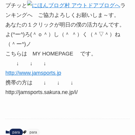
プチッと
ラ
ンキングへ ご協力よろしくお願いしま～す。
あなたの１クリックが明日の僕の活力なんです。
よ(^ー^)ろ(＾ｏ＾）し（＾ ＾）く（＾▽＾）ね
（＾ー^)ノ
こちらは MY HOMEPAGE です。
↓ ↓ ↓
http://www.jamsports.jp
携帯の方は ↓ ↓ ↓
http://jamsports.sakura.ne.jp/i/
para
para