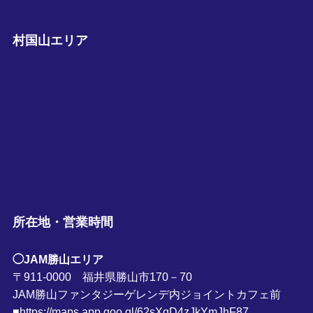
村国山エリア
所在地・営業時間
◯JAM勝山エリア
〒911-0000 福井県勝山市170－70
JAM勝山ファンタジーゲレンデ内ジョイントカフェ前
■https://maps.app.goo.gl/62sXqD4zJkYmJhF87