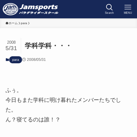
Search
MENU
ホーム
para
2008
学科学科・・・
5/31
2008/05/31
para
ふぅ。
今日もまた学科に明け暮れたメンバーたちでし
た。
ん？寝てるのは誰！？