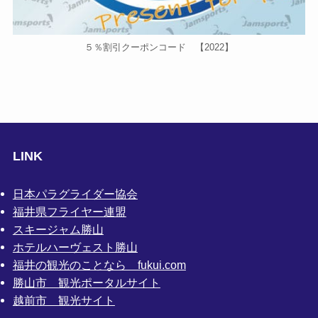
５％割引クーポンコード 【2022】
LINK
日本パラグライダー協会
福井県フライヤー連盟
スキージャム勝山
ホテルハーヴェスト勝山
福井の観光のことなら fukui.com
勝山市 観光ポータルサイト
越前市 観光サイト