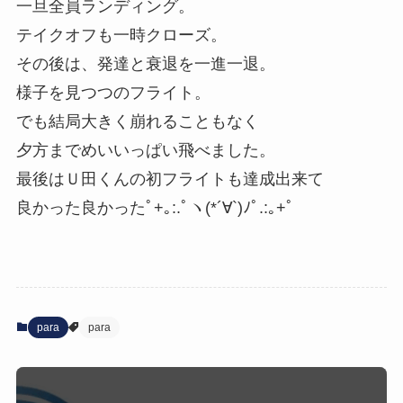
一旦全員ランディング。
テイクオフも一時クローズ。
その後は、発達と衰退を一進一退。
様子を見つつのフライト。
でも結局大きく崩れることもなく
夕方までめいいっぱい飛べました。
最後はＵ田くんの初フライトも達成出来て
良かった良かったﾟ+｡:.ﾟヽ(*´∀`)ﾉﾟ.:｡+ﾟ
para
para