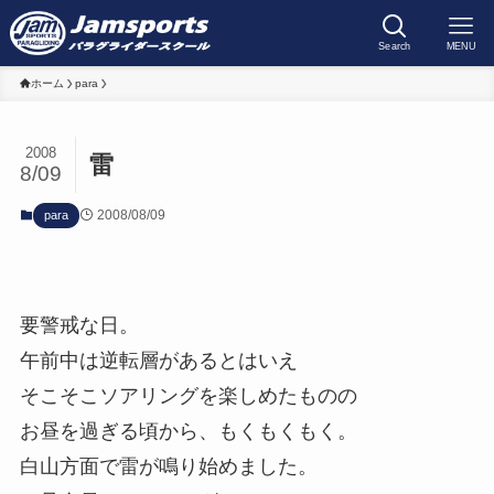
Search
MENU
ホーム
para
2008
雷
8/09
2008/08/09
para
要警戒な日。
午前中は逆転層があるとはいえ
そこそこソアリングを楽しめたものの
お昼を過ぎる頃から、もくもくもく。
白山方面で雷が鳴り始めました。