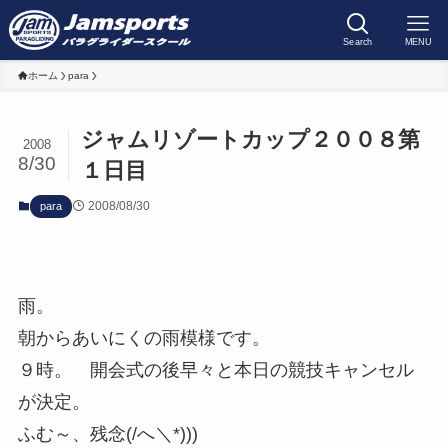
Search
MENU
ホーム
para
ジャムリゾートカップ２００８第
2008
8/30
１日目
2008/08/30
para
雨。
朝からあいにくの雨模様です。
９時。 開会式の後早々と本日の競技キャンセル
が決定。
ふむ～、残念(/へ＼*)))