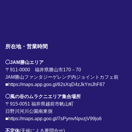
所在地・営業時間
◯JAM勝山エリア
〒911-0000 福井県勝山市170－70
JAM勝山ファンタジーゲレンデ内ジョイントカフェ前
■https://maps.app.goo.gl/62sXqD4zJkYmJhF87
◯風の谷のムラクニエリア集合場所
〒915-0051 福井県越前市帆山町
日野川河川公園南東側
■https://maps.app.goo.gl/7sPymvNpvzjV99jo6
不定休
(天候による要問合せ)