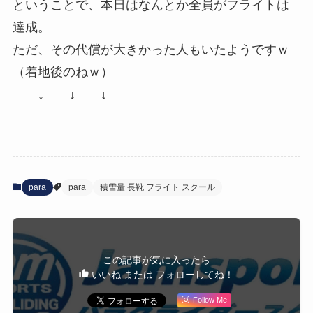
ということで、本日はなんとか全員がフライトは
達成。
ただ、その代償が大きかった人もいたようですｗ
（着地後のねｗ）
↓ ↓ ↓
para
para
積雪量 長靴 フライト スクール
この記事が気に入ったら
いいね または フォローしてね！
Follow Me