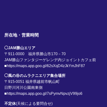
所在地・営業時間
◯JAM勝山エリア
〒911-0000 福井県勝山市170－70
JAM勝山ファンタジーゲレンデ内ジョイントカフェ前
■https://maps.app.goo.gl/62sXqD4zJkYmJhF87
◯風の谷のムラクニエリア集合場所
〒915-0051 福井県越前市帆山町
日野川河川公園南東側
■https://maps.app.goo.gl/7sPymvNpvzjV99jo6
不定休
(天候による要問合せ)