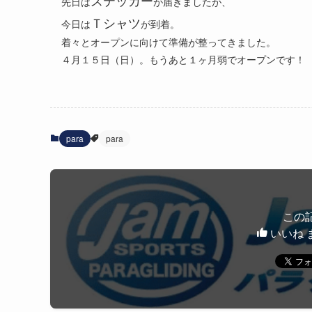
先日は
が届きましたが、
Ｔシャツ
今日は
が到着。
着々とオープンに向けて準備が整ってきました。
４月１５日（日）。もうあと１ヶ月弱でオープンです！
para
para
この
いいね 