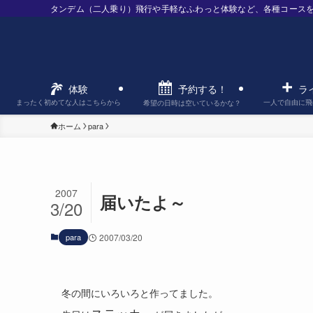
タンデム（二人乗り）飛行や手軽なふわっと体験など、各種コース
予約する！
体験
ラ
まったく初めてな人はこちらから
一人で自由に飛
希望の日時は空いているかな？
ホーム
para
2007
届いたよ～
3/20
para
2007/03/20
冬の間にいろいろと作ってました。
ステッカー