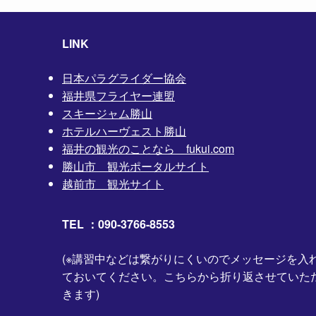
LINK
日本パラグライダー協会
福井県フライヤー連盟
スキージャム勝山
ホテルハーヴェスト勝山
福井の観光のことなら fukui.com
勝山市 観光ポータルサイト
越前市 観光サイト
TEL ：090-3766-8553
(※講習中などは繋がりにくいのでメッセージを入
ておいてください。こちらから折り返させていた
きます)