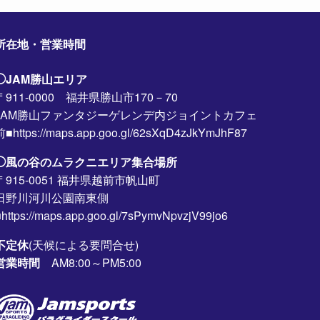
所在地・営業時間
◯JAM勝山エリア
〒911-0000 福井県勝山市170－70
JAM勝山ファンタジーゲレンデ内ジョイントカフェ
前■https://maps.app.goo.gl/62sXqD4zJkYmJhF87
◯風の谷のムラクニエリア集合場所
〒915-0051 福井県越前市帆山町
日野川河川公園南東側
https://maps.app.goo.gl/7sPymvNpvzjV99jo6
不定休
(天候による要問合せ)
営業時間
AM8:00～PM5:00