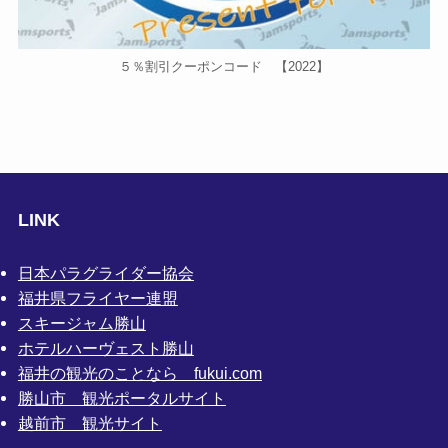
５％割引クーポンコード 【2022】
LINK
日本パラグライダー協会
福井県フライヤー連盟
スキージャム勝山
ホテルハーヴェスト勝山
福井の観光のことなら fukui.com
勝山市 観光ポータルサイト
越前市 観光サイト