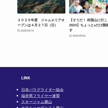
２０２５年度 ジャムエリアオ
【そうだ！ 村国山に行こ
ープンは４月２７日（日）
2024】ちょっと※だけ開
す
2025/03/10
2024/09/02
LINK
日本パラグライダー協会
福井県フライヤー連盟
スキージャム勝山
ホテルハーヴェスト勝山