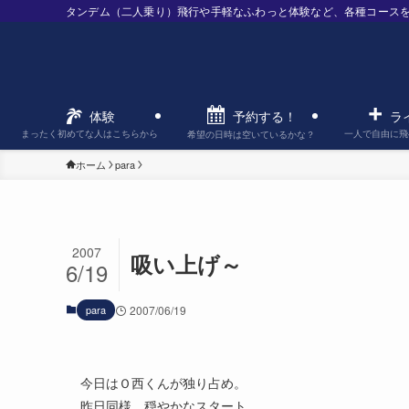
タンデム（二人乗り）飛行や手軽なふわっと体験など、各種コース
予約する！
体験
ラ
まったく初めてな人はこちらから
一人で自由に飛
希望の日時は空いているかな？
ホーム
para
2007
吸い上げ～
6/19
para
2007/06/19
今日はＯ西くんが独り占め。
昨日同様、穏やかなスタート。