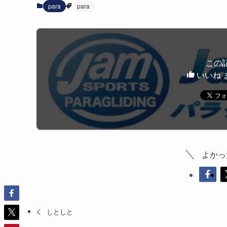
para
para
この
いいね 
よかっ
しとしと