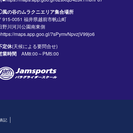
◯風の谷のムラクニエリア集合場所
〒915-0051 福井県越前市帆山町
日野川河川公園南東側
https://maps.app.goo.gl/7sPymvNpvzjV99jo6
不定休
(天候による要問合せ)
営業時間
AM8:00～PM5:00
表記