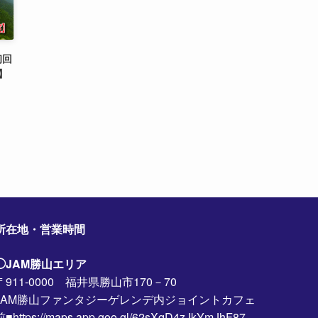
初回
】
所在地・営業時間
◯JAM勝山エリア
〒911-0000 福井県勝山市170－70
JAM勝山ファンタジーゲレンデ内ジョイントカフェ
前■https://maps.app.goo.gl/62sXqD4zJkYmJhF87