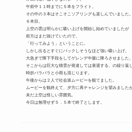
午前中１１時までに５本をフライト。
その中の３本はそこそこソアリングも楽しんでいました
６本目。
上空の雲は明らかに吸い上げを開始し始めていましたが
前方はまだ抜けていたので、
「行ってみよう」ということに。
しかし出るとすぐにバックしそうなほど強い吸い上げ。
大急ぎで降下手段をしてゲレンデ中腹に降ろさせました
そこからは巨大な積雲が発達しては衰退する、の繰り返
時折パラパラと小雨も混じります。
午後からは２人で社会派ムービーを観てました。
ムービーを観終えて、夕方に再チャレンジを望みました
未だ上空は怪しい雰囲気。
今日は無理せず５．５本で終了とします。