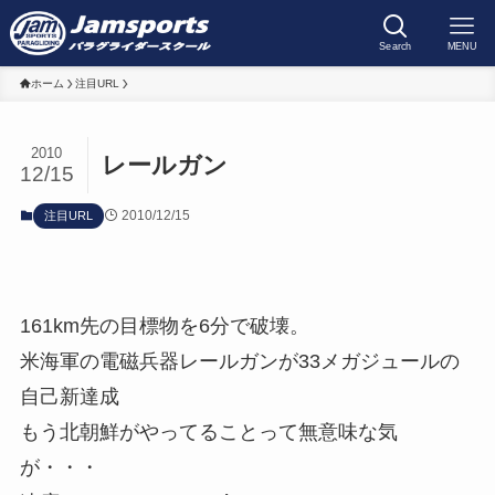
Search
MENU
ホーム
注目URL
2010
レールガン
12/15
2010/12/15
注目URL
161km先の目標物を6分で破壊。
米海軍の電磁兵器レールガンが33メガジュールの
自己新達成
もう北朝鮮がやってることって無意味な気
が・・・