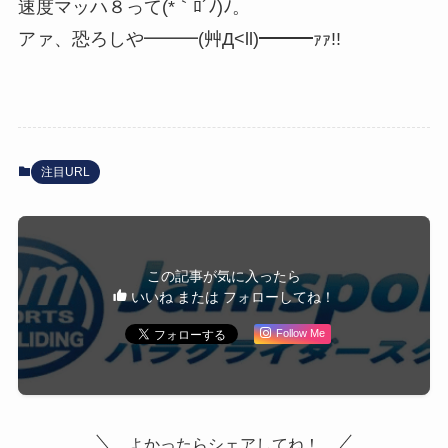
速度マッハ８って(*｀ﾛ´ﾉ)ﾉ。
アァ、恐ろしや━━━(艸Д<ll)━━━ｧｧ!!
注目URL
この記事が気に入ったら
いいね または フォローしてね！
Follow Me
よかったらシェアしてね！