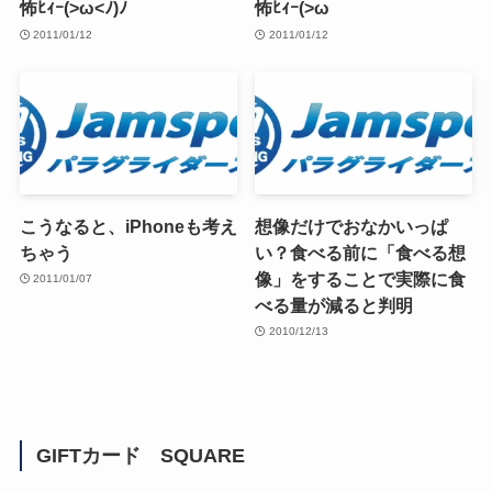
怖ﾋｨｰ(>ω<ﾉ)ﾉ
怖ﾋｨｰ(>ω
2011/01/12
2011/01/12
こうなると、iPhoneも考え
想像だけでおなかいっぱ
ちゃう
い？食べる前に「食べる想
像」をすることで実際に食
2011/01/07
べる量が減ると判明
2010/12/13
GIFTカード SQUARE