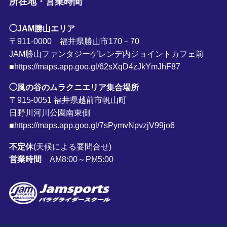
所在地・営業時間
◯JAM勝山エリア
〒911-0000 福井県勝山市170－70
JAM勝山ファンタジーゲレンデ内ジョイントカフェ前
■https://maps.app.goo.gl/62sXqD4zJkYmJhF87
◯風の谷のムラクニエリア集合場所
〒915-0051 福井県越前市帆山町
日野川河川公園南東側
■https://maps.app.goo.gl/7sPymvNpvzjV99jo6
不定休
(天候による要問合せ)
営業時間
AM8:00～PM5:00