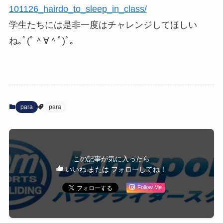
101126_hairdo_to_sleep_in_class/
学生たちには是非一度はチャレンジしてほしい
ね｡ﾟ(ﾟ＾∀＾ﾟ)ﾟ｡
para
para
この記事が気に入ったら
いいね または フォローしてね！
Follow Me