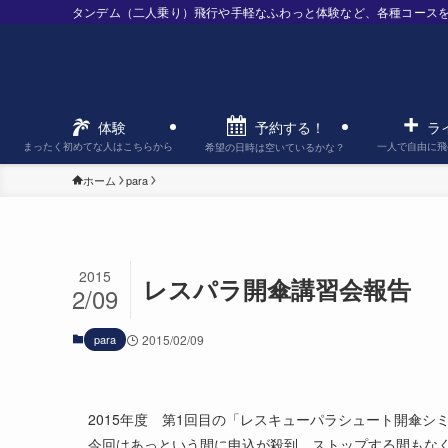
タンデム（二人乗り）飛行や手軽なふわっと体験など、各種コース
予約する！
体験
ラ
まったく初めてな人はこちらから
一人で自由に飛
希望の日時は空いているかな？
ホーム
para
2015
レスパラ開傘講習会報告
2/09
para
2015/02/09
2015年度 第1回目の「レスキューパラシュート開傘
今回はあっという間に申込が殺到、ストップする間もなく