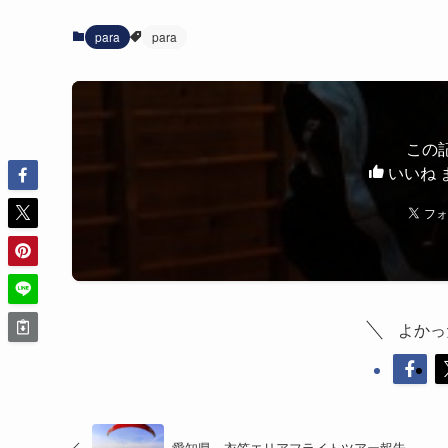
para
para
この
いいね 
よかっ
愛知県 衣笠エリアフライトツアー報告