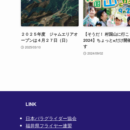
２０２５年度 ジャムエリアオ
【そうだ！ 村国山に行こ
ープンは４月２７日（日）
2024】ちょっと※だけ開
す
2025/03/10
2024/09/02
LINK
日本パラグライダー協会
福井県フライヤー連盟