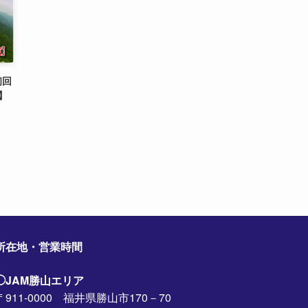
初回
】
所在地・営業時間
◯JAM勝山エリア
〒911-0000 福井県勝山市170－70