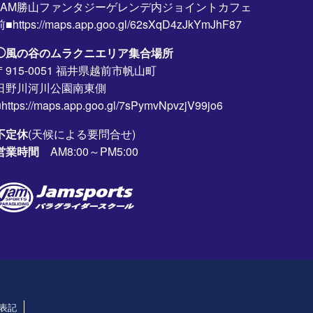
JAM勝山ファンタジーゲレンデ内ジョイントカフェ
前■https://maps.app.goo.gl/62sXqD4zJkYmJhF87
◯風の谷のムラクニエリア集合場所
〒915-0051 福井県越前市帆山町
日野川河川公園南東側
https://maps.app.goo.gl/7sPymvNpvzjV99jo6
不定休
(天候による要問合せ)
営業時間
AM8:00～PM5:00
表記