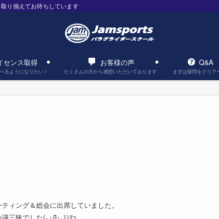
を取り揃えてお待ちしています
イセンス取得
お客様の声
Q&A
べるようになりたい！
たくさんの方から感想いただいております
まずは疑問をクリア
ーティング＆総会に出席していました。
でした(｡･Д･｡)ﾝﾏｯ