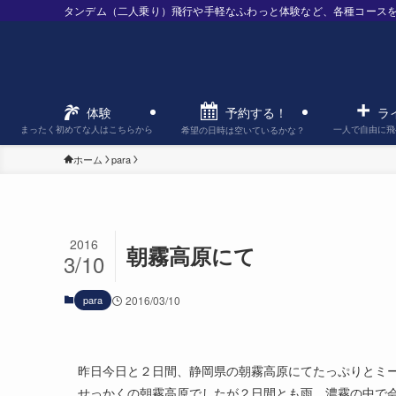
タンデム（二人乗り）飛行や手軽なふわっと体験など、各種コース
予約する！
体験
ラ
まったく初めてな人はこちらから
一人で自由に飛
希望の日時は空いているかな？
ホーム
para
2016
朝霧高原にて
3/10
para
2016/03/10
昨日今日と２日間、静岡県の朝霧高原にてたっぷりとミ
せっかくの朝霧高原でしたが２日間とも雨。濃霧の中で会議三昧