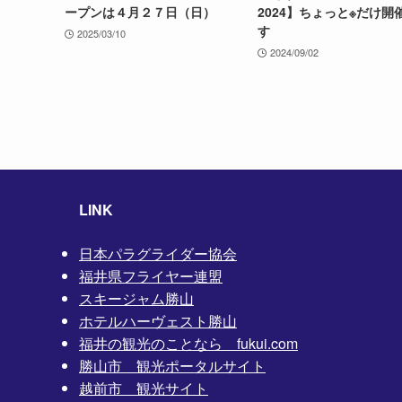
ープンは４月２７日（日）
2024】ちょっと※だけ開
す
2025/03/10
2024/09/02
LINK
日本パラグライダー協会
福井県フライヤー連盟
スキージャム勝山
ホテルハーヴェスト勝山
福井の観光のことなら fukui.com
勝山市 観光ポータルサイト
越前市 観光サイト