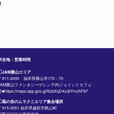
】
所在地・営業時間
◯JAM勝山エリア
〒911-0000 福井県勝山市170－70
JAM勝山ファンタジーゲレンデ内ジョイントカフェ
前■https://maps.app.goo.gl/62sXqD4zJkYmJhF87
◯風の谷のムラクニエリア集合場所
〒915-0051 福井県越前市帆山町