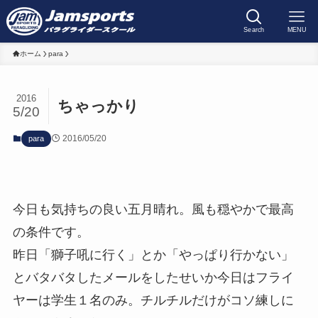
Search
MENU
ホーム
para
2016
ちゃっかり
5/20
2016/05/20
para
今日も気持ちの良い五月晴れ。風も穏やかで最高
の条件です。
昨日「獅子吼に行く」とか「やっぱり行かない」
とバタバタしたメールをしたせいか今日はフライ
ヤーは学生１名のみ。チルチルだけがコソ練しに