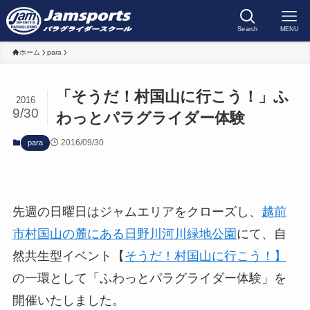
Search
MENU
ホーム
para
「そうだ！村国山に行こう！」ふ
2016
9/30
わっとパラグライダー体験
2016/09/30
para
先週の日曜日はジャムエリアをクローズし、
越前
市村国山の麓にある日野川河川緑地公園
にて、自
然共生型イベント【
そうだ！村国山に行こう！】
の一環として「ふわっとパラグライダー体験」を
開催いたしました。