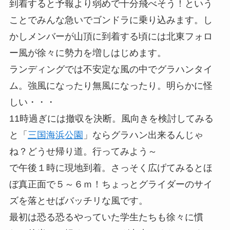
到着すると予報より弱めで十分飛べそう！という
ことでみんな急いでゴンドラに乗り込みます。し
かしメンバーが山頂に到着する頃には北東フォロ
ー風が徐々に勢力を増しはじめます。
ランディングでは不安定な風の中でグラハンタイ
ム。強風になったり無風になったり。明らかに怪
しい・・・
11時過ぎには撤収を決断。風向きを検討してみる
と「
三国海浜公園
」ならグラハン出来るんじゃ
ね？どうせ帰り道。行ってみよう～
で午後１時に現地到着。さっそく広げてみるとほ
ぼ真正面で５～６ｍ！ちょっとグライダーのサイ
ズを落とせばバッチリな風です。
最初は恐る恐るやっていた学生たちも徐々に慣