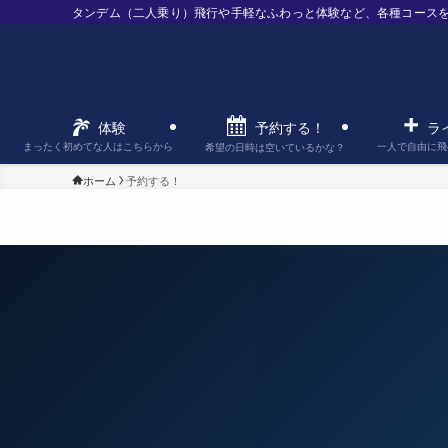
タンデム（二人乗り）飛行や手軽なふわっと体験など、各種コース
予約する！
体験
ラ
まったく初めてな人はこちらから
一人で自由に飛
希望の日時は空いているかな？
ホーム
予約する！