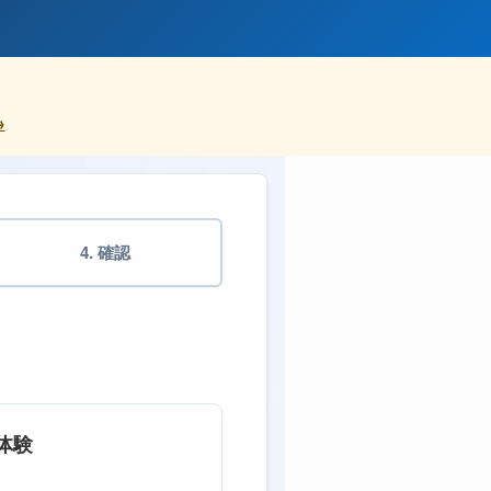
→
4. 確認
体験