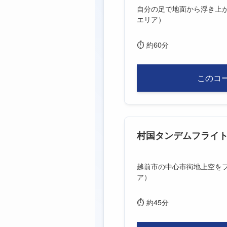
自分の足で地面から浮き上が
エリア）
⏱
約60分
このコ
村国タンデムフライ
越前市の中心市街地上空を
ア）
⏱
約45分