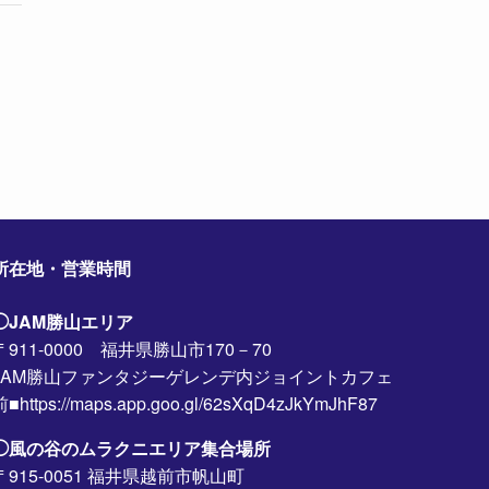
所在地・営業時間
◯JAM勝山エリア
〒911-0000 福井県勝山市170－70
JAM勝山ファンタジーゲレンデ内ジョイントカフェ
前■https://maps.app.goo.gl/62sXqD4zJkYmJhF87
◯風の谷のムラクニエリア集合場所
〒915-0051 福井県越前市帆山町