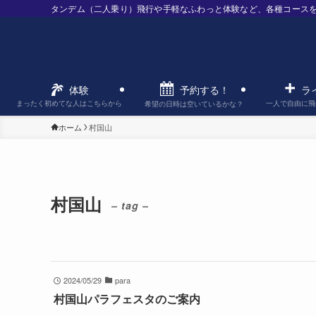
タンデム（二人乗り）飛行や手軽なふわっと体験など、各種コース
予約する！
体験
ラ
まったく初めてな人はこちらから
一人で自由に飛
希望の日時は空いているかな？
ホーム
村国山
村国山
– tag –
2024/05/29
para
村国山パラフェスタのご案内