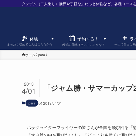
タンデム（二人乗り）飛行や手軽なふわっと体験など、各種コース
予約する！
体験
ラ
まったく初めてな人はこちらから
一人で自由に飛
希望の日時は空いているかな？
ホーム
para
2013
「ジャム勝・サマーカップ2
4/01
para
2013/04/01
パラグライダーフライヤーの皆さんが全国を飛び回る「
「大自然の中を飛びたい！」 「どこよりも遠くに飛びた