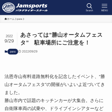
Search
MENU
ホーム
para
あさっては”勝山オータムフェス
2022
9/29
タ” 駐車場所にご注意を！
2022/09/29
para
法恩寺山有料道路無料化を記念したイベント、“勝
山オータムフェスタ”の開催がいよいよ近づいてき
ました。
勝山市内で話題のキッチンカーが大集合。さらに
自衛隊車両の試乗や、ドライブインシアターなど