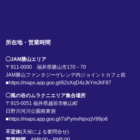
所在地・営業時間
◯JAM勝山エリア
〒911-0000 福井県勝山市170－70
JAM勝山ファンタジーゲレンデ内ジョイントカフェ前
■https://maps.app.goo.gl/62sXqD4zJkYmJhF87
◯風の谷のムラクニエリア集合場所
〒915-0051 福井県越前市帆山町
日野川河川公園南東側
■https://maps.app.goo.gl/7sPymvNpvzjV99jo6
不定休
(天候による要問合せ)
営業時間
AM8:00～PM5:00