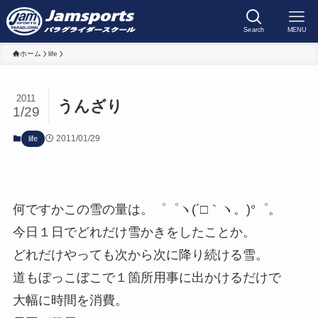
Search
MENU
ホーム
life
2011
うんざり
1/29
2011/01/29
life
何ですかこの雪の量は。゜゜ヽ(´□｀ヽ。)°゜。
今日１日でどれだけ雪かきをしたことか。
どれだけやっても次から次に降り続ける雪。
道もぼっこぼこで１箇所用事に出かけるだけで
大幅に時間を消費。