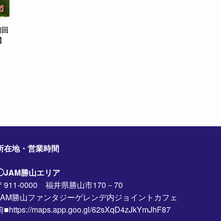
初回
】
所在地・営業時間
◯JAM勝山エリア
〒911-0000 福井県勝山市170－70
JAM勝山ファンタジーゲレンデ内ジョイントカフェ
前■https://maps.app.goo.gl/62sXqD4zJkYmJhF87