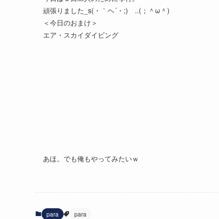
頑張りました_s(・｀ヘ´・;)ゞ..(；＾ω＾)
＜今日のおまけ＞
エア・スカイダイビング
あほ。でも俺もやってみたいｗ
para
para