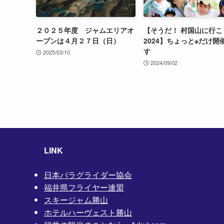
２０２５年度 ジャムエリアオ
【そうだ！ 村国山に行こ
ープンは４月２７日（日）
2024】ちょっと※だけ開
す
2025/03/10
2024/09/02
LINK
日本パラグライダー協会
福井県フライヤー連盟
スキージャム勝山
ホテルハーヴェスト勝山