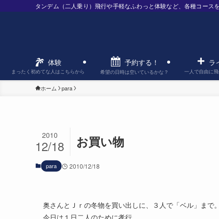
タンデム（二人乗り）飛行や手軽なふわっと体験など、各種コース
予約する！
体験
ラ
まったく初めてな人はこちらから
一人で自由に飛
希望の日時は空いているかな？
ホーム
para
2010
お買い物
12/18
para
2010/12/18
奥さんとＪｒの冬物を買い出しに、３人で「ベル」まで
今日は１日二人のために孝行。