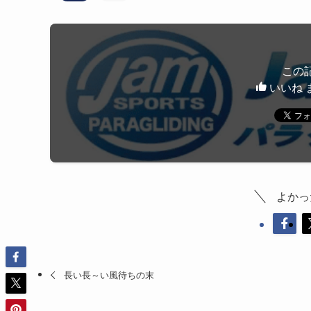
この
いいね 
よかっ
長い長～い風待ちの末