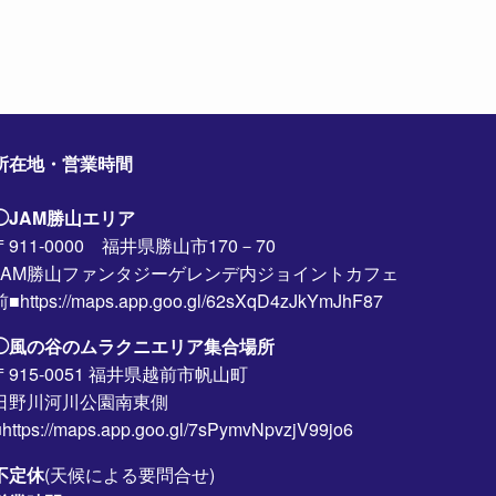
所在地・営業時間
◯JAM勝山エリア
〒911-0000 福井県勝山市170－70
JAM勝山ファンタジーゲレンデ内ジョイントカフェ
前■https://maps.app.goo.gl/62sXqD4zJkYmJhF87
◯風の谷のムラクニエリア集合場所
〒915-0051 福井県越前市帆山町
日野川河川公園南東側
https://maps.app.goo.gl/7sPymvNpvzjV99jo6
不定休
(天候による要問合せ)