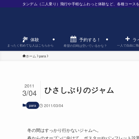
タンデム（二人乗り）飛行や手軽なふわっと体験など、各種コース
予約する！
体験
ラ
まったく初めてな人はこちらから
一人で自由に飛
希望の日時は空いているかな？
ホーム
para
2011
ひさしぶりのジャム
3/04
para
2011/03/04
冬の間はすっかり行かないジャムへ。
春からのオープンに向けて、ポスターやパンフレット設