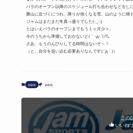
パラのオープン以降のスケジュール打ち合わせなどをし
勝山に近づくにつれ、降りが強くなる雪。山のように積
ジャムはまだまだ冬真っ盛りでした(-_-;)
とはいえパラのオープンまでもう１ヶ月少々。
今のうちから準備しておかないと(｀･д･´)ﾉ!!。
さあ、もうのんびりしてる時間はないぞ～！
（と、自分を追い込む必要ありなんです(;´д｀)）
para
para
この
いいね 