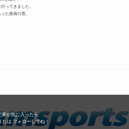
に行ってきました。
もった路肩の雪。
記事が気に入ったら
または フォローしてね！