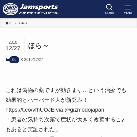
Search
MENU
ホーム
life
2010
ほら～
12/27
2010/12/27
life
これは偽物の薬ですが効きます…という治療でも
効果的とハーバード大が新発表！
https://t.co/vfhUOJE via @gizmodojapan
「患者の気持ち次第で症状が大きく改善すること
もあると実証された」