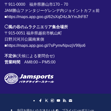
〒911-0000 福井県勝山市170－70
JAM勝山ファンタジーゲレンデ内ジョイントカフェ前
■https://maps.app.goo.gl/62sXqD4zJkYmJhF87
◯風の谷のムラクニエリア集合場所
〒915-0051 福井県越前市帆山町
日野川河川公園南東側
■https://maps.app.goo.gl/7sPymvNpvzjV99jo6
不定休
(天候による要問合せ)
営業時間
AM8:00～PM5:00
当日お持ちいただきたいもの
プライバシーポリシー