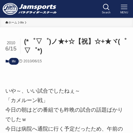
Search
MENU
ホーム
life
(*゜▽゜)ノ★+☆【祝】☆+★ヾ(゜
2010
6/15
▽゜*)
2010/06/15
life
いや～、いい試合でしたねぇ～
「カメルーン戦」
今日の朝はどの番組でも昨晩の試合の話題ばかり
でしたｗ
今日は病院へ通院に行く予定だったため、午前の