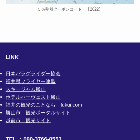
５％割引クーポンコード 【2022】
LINK
日本パラグライダー協会
福井県フライヤー連盟
スキージャム勝山
ホテルハーヴェスト勝山
福井の観光のことなら fukui.com
勝山市 観光ポータルサイト
越前市 観光サイト
TEL ：090-3766-8553