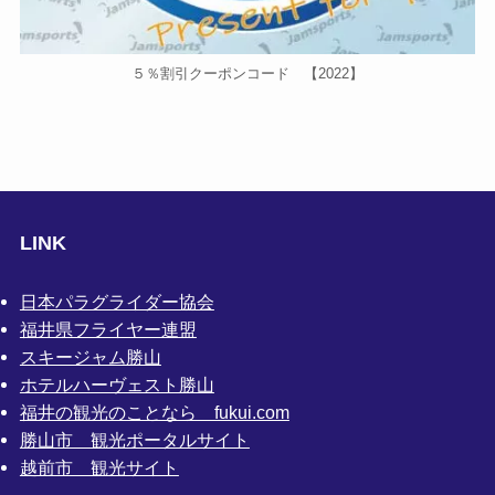
５％割引クーポンコード 【2022】
LINK
日本パラグライダー協会
福井県フライヤー連盟
スキージャム勝山
ホテルハーヴェスト勝山
福井の観光のことなら fukui.com
勝山市 観光ポータルサイト
越前市 観光サイト