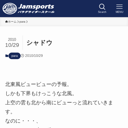
Search
MENU
ホーム
para
2010
シャドウ
10/29
2010/10/29
para
北東風ビュービューの予報。
しかも下界もけっこうな北風。
上空の雲も北から南にビューっと流れていきま
す。
なのに・・・、