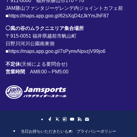
〒911-0000 福井県勝山市170－70
JAM勝山ファンタジーゲレンデ内ジョイントカフェ前
■https://maps.app.goo.gl/62sXqD4zJkYmJhF87
◯風の谷のムラクニエリア集合場所
〒915-0051 福井県越前市帆山町
日野川河川公園南東側
■https://maps.app.goo.gl/7sPymvNpvzjV99jo6
不定休
(天候による要問合せ)
営業時間
AM8:00～PM5:00
当日お持ちいただきたいもの
プライバシーポリシー